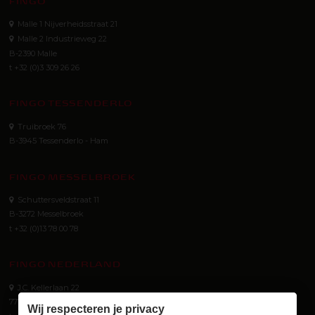
FINGO
Malle 1 Nijverheidsstraat 21
Malle 2 Industrieweg 22
B-2390 Malle
t +32 (0)3 309 26 26
FINGO TESSENDERLO
Truibroek 76
B-3945 Tessenderlo - Ham
FINGO MESSELBROEK
Schuttersveldstraat 11
B-3272 Messelbroek
t +32 (0)13 78 00 78
FINGO NEDERLAND
J.C. Kellerlaan 22
7772 SG Hardenberg (NL)
Wij respecteren je privacy