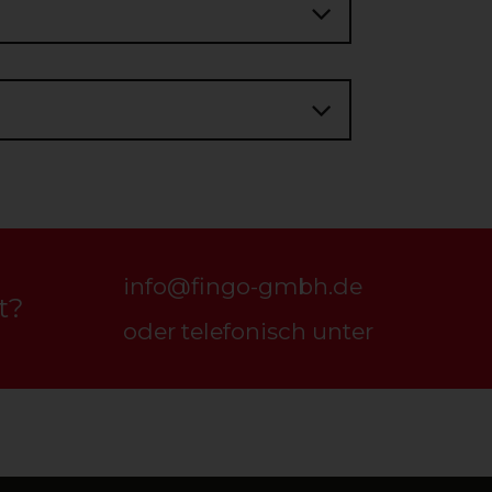
info@fingo-gmbh.de
t?
oder telefonisch unter