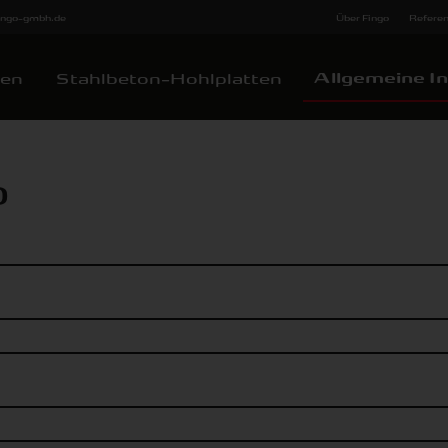
fingo-gmbh.de
Über Fingo
Refere
Allgemeine In
ten
Stahlbeton-Hohlplatten
o