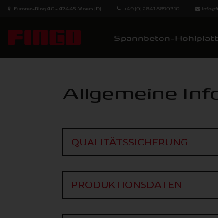
Eurotec-Ring 40 - 47445 Moers (D)
+49 (0) 2841 8890310
info@
Spannbeton-Hohlplat
Allgemeine Inf
QUALITÄTSSICHERUNG
QUALITÄTSSICHERUNG
PRODUKTIONSDATEN
PRODUKTIONSDATEN