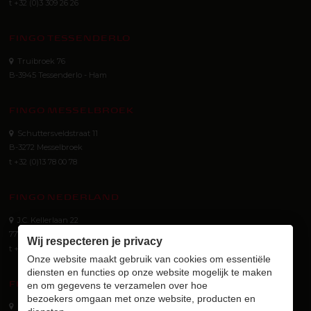
t +32 (0)3 309 26 26
FINGO TESSENDERLO
Truibroek 76
B-3945 Tessenderlo - Ham
FINGO MESSELBROEK
Schuttersveldstraat 11
B-3272 Messelbroek
t +32 (0)13 78 00 78
FINGO NEDERLAND
J.C. Kellerlaan 22
7772 SG Hardenberg (NL)
Wij respecteren je privacy
t +31 (0) 523 745 621
Onze website maakt gebruik van cookies om essentiële
diensten en functies op onze website mogelijk te maken
FINGO GMBH
en om gegevens te verzamelen over hoe
bezoekers omgaan met onze website, producten en
Eurotec-Ring 40