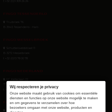
t +32 (0)3 309 26 26
FINGO TESSENDERLO
Truibroek 76
B-3945 Tessenderlo - Ham
FINGO MESSELBROEK
Schuttersveldstraat 11
B-3272 Messelbroek
t +32 (0)13 78 00 78
FINGO NEDERLAND
J.C. Kellerlaan 22
7772 SG Hardenberg (NL)
Wij respecteren je privacy
t +31 (0) 523 745 621
Onze website maakt gebruik van cookies om essentiële
diensten en functies op onze website mogelijk te maken
FINGO GMBH
en om gegevens te verzamelen over hoe
bezoekers omgaan met onze website, producten en
Eurotec-Ring 40