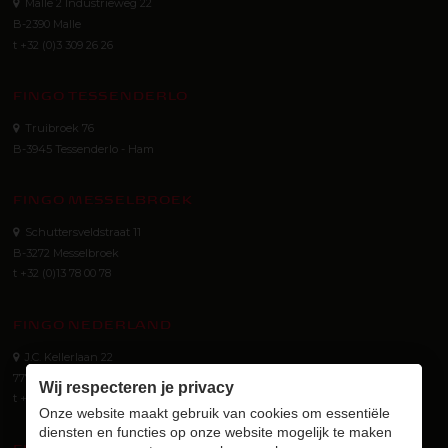
Malle 2 Industrieweg 22
B-2390 Malle
t +32 (0)3 309 26 26
FINGO TESSENDERLO
Truibroek 76
B-3945 Tessenderlo - Ham
FINGO MESSELBROEK
Schuttersveldstraat 11
B-3272 Messelbroek
t +32 (0)13 78 00 78
FINGO NEDERLAND
J.C. Kellerlaan 22
7772 SG Hardenberg (NL)
Wij respecteren je privacy
t +31 (0) 523 745 621
Onze website maakt gebruik van cookies om essentiële
diensten en functies op onze website mogelijk te maken