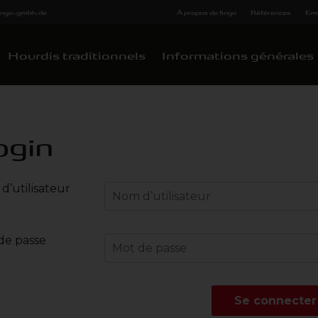
fingo-gmbh.de
Á propos de fingo
Références
Emp
Hourdis traditionnels
Informations générales
ogin
d’utilisateur
de passe
Se connecter 