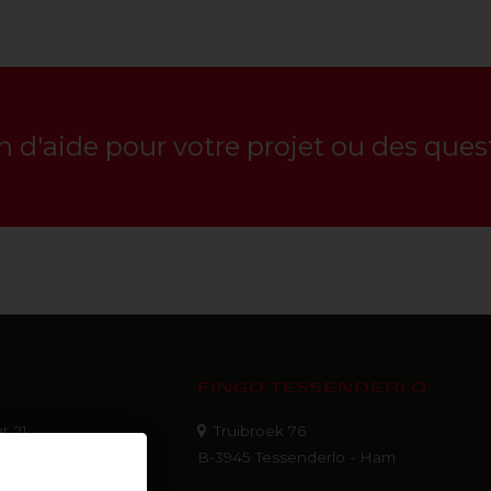
n d'aide pour votre projet ou des ques
FINGO TESSENDERLO
t 21
Truibroek 76
22
B-3945 Tessenderlo - Ham