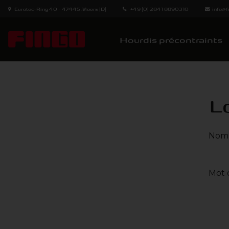
Eurotec-Ring 40 - 47445 Moers (D)
+49 (0) 2841 8890310
info@
Hourdis précontraints
L
Nom 
Mot 