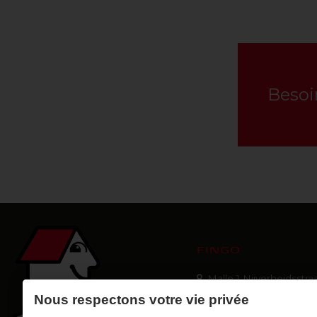
Besoi
FINGO
Malle 1 Nijverheidsstraa
Malle 2 Industrieweg 
Nous respectons votre vie privée
B-2390 Malle