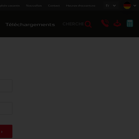
fr
lois vacants
Nouvelles
Contact
Heures d'ouverture
Téléchargements
›