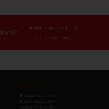
info@fingo-gmbh.de
tions?
ou par téléphone
FINGO MESSELBROEK
Schuttersveldstraat 11
B-3272 Messelbroek
T +32 (0)13 78 00 78